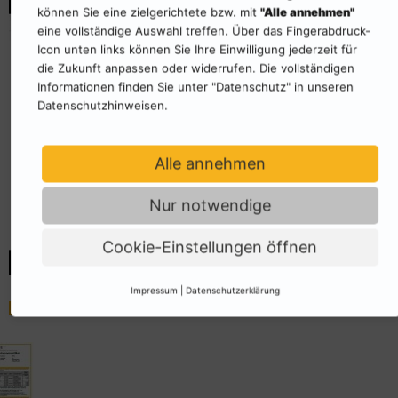
können Sie eine zielgerichtete bzw. mit
"Alle annehmen"
Wir benötigen Ihre Zustimmung, um
eine vollständige Auswahl treffen. Über das Fingerabdruck-
den Youtube-Service zu laden!
Icon unten links können Sie Ihre Einwilligung jederzeit für
Wir verwenden einen Service eines Drittanbieters, um
die Zukunft anpassen oder widerrufen. Die vollständigen
Videoinhalte einzubetten. Dieser Service kann Daten zu
Informationen finden Sie unter "Datenschutz" in unseren
Ihren Aktivitäten sammeln. Bitte lesen Sie die Details
Datenschutzhinweisen.
durch und stimmen Sie der Nutzung des Service zu, um
dieses Video anzusehen.
Alle annehmen
Mehr Informationen
Akzeptieren
Nur notwendige
Powered by
Usercentrics Consent Management
Platform
Cookie-Einstellungen öffnen
Impressum
|
Datenschutzerklärung
Musterzertifikat