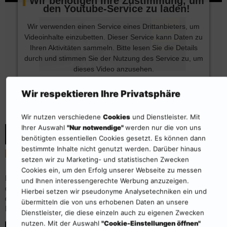
Wir benötigen Ihre Zustimmung, um
den Youtube-Service zu laden!
Wir verwenden einen Service eines Drittanbieters, um
Videoinhalte einzubetten. Dieser Service kann Daten zu
Ihren Aktivitäten sammeln. Bitte lesen Sie die Details
durch und stimmen Sie der Nutzung des Service zu, um
dieses Video anzusehen.
Mehr Informationen
Akzeptieren
Wir respektieren Ihre Privatsphäre
Powered by
Usercentrics Consent Management
Wir nutzen verschiedene
Cookies
und Dienstleister. Mit
Platform
Ihrer Auswahl
"Nur notwendige"
werden nur die von uns
benötigten essentiellen Cookies gesetzt. Es können dann
bestimmte Inhalte nicht genutzt werden. Darüber hinaus
Energieportal Erklärvideos
setzen wir zu Marketing- und statistischen Zwecken
Cookies ein, um den Erfolg unserer Webseite zu messen
Dieses Video zeigt Ihnen Step by Step, wie Sie einen Kunden und
und Ihnen interessengerechte Werbung anzuzeigen.
dessen Energietechnik neu anlegen. Damit kennen Sie schon einen
Hierbei setzen wir pseudonyme Analysetechniken ein und
der wichtigsten Schritte für die erfolgreiche Nutzung des
übermitteln die von uns erhobenen Daten an unsere
Energieportals.
Dienstleister, die diese einzeln auch zu eigenen Zwecken
nutzen. Mit der Auswahl
"Cookie-Einstellungen öffnen"