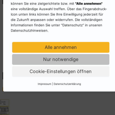
können Sie eine zielgerichtete bzw. mit
"Alle annehmen"
Wir benötigen Ihre Zustimmung, um
eine vollständige Auswahl treffen. Über das Fingerabdruck-
den Youtube-Service zu laden!
Icon unten links können Sie Ihre Einwilligung jederzeit für
Wir verwenden einen Service eines Drittanbieters, um
die Zukunft anpassen oder widerrufen. Die vollständigen
Videoinhalte einzubetten. Dieser Service kann Daten zu
Informationen finden Sie unter "Datenschutz" in unseren
Ihren Aktivitäten sammeln. Bitte lesen Sie die Details
Datenschutzhinweisen.
durch und stimmen Sie der Nutzung des Service zu, um
dieses Video anzusehen.
Alle annehmen
Mehr Informationen
Akzeptieren
Nur notwendige
Powered by
Usercentrics Consent Management
Platform
Cookie-Einstellungen öffnen
Impressum
|
Datenschutzerklärung
Musterzertifikat