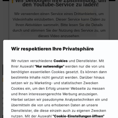
Wir benötigen Ihre Zustimmung, um
den Youtube-Service zu laden!
Wir verwenden einen Service eines Drittanbieters, um
Videoinhalte einzubetten. Dieser Service kann Daten zu
Ihren Aktivitäten sammeln. Bitte lesen Sie die Details
durch und stimmen Sie der Nutzung des Service zu, um
dieses Video anzusehen.
Mehr Informationen
Akzeptieren
Wir respektieren Ihre Privatsphäre
Powered by
Usercentrics Consent Management
Wir nutzen verschiedene
Cookies
und Dienstleister. Mit
Platform
Ihrer Auswahl
"Nur notwendige"
werden nur die von uns
benötigten essentiellen Cookies gesetzt. Es können dann
bestimmte Inhalte nicht genutzt werden. Darüber hinaus
Energieportal Erklärvideos
setzen wir zu Marketing- und statistischen Zwecken
Cookies ein, um den Erfolg unserer Webseite zu messen
Dieses Video zeigt Ihnen Step by Step, wie Sie einen Kunden und
und Ihnen interessengerechte Werbung anzuzeigen.
dessen Energietechnik neu anlegen. Damit kennen Sie schon einen
Hierbei setzen wir pseudonyme Analysetechniken ein und
der wichtigsten Schritte für die erfolgreiche Nutzung des
übermitteln die von uns erhobenen Daten an unsere
Energieportals.
Dienstleister, die diese einzeln auch zu eigenen Zwecken
nutzen. Mit der Auswahl
"Cookie-Einstellungen öffnen"